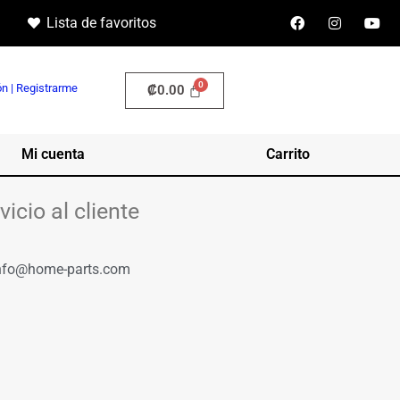
Lista de favoritos
ón | Registrarme
₡
0.00
Mi cuenta
Carrito
vicio al cliente
nfo@home-parts.com