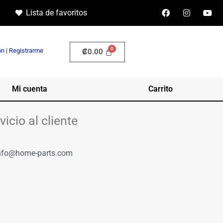
Lista de favoritos
ón | Registrarme
₡
0.00
Mi cuenta
Carrito
vicio al cliente
nfo@home-parts.com