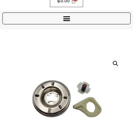
₡
0.00