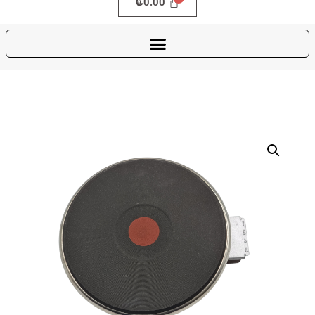
₡
0.00